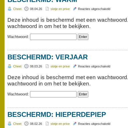
voor
Cheet
08.04.26
slotje en prive
Reacties uitgeschakeld
Beschermd:
warm
Deze inhoud is beschermd met een wachtwoord. 
wachtwoord in om het te bekijken.
Wachtwoord:
BESCHERMD: VERJAAR
voor
Cheet
08.03.26
slotje en prive
Reacties uitgeschakeld
Beschermd:
verjaar
Deze inhoud is beschermd met een wachtwoord. 
wachtwoord in om het te bekijken.
Wachtwoord:
BESCHERMD: HIEPERDEPIEP
voor
Cheet
08.02.26
slotje en prive
Reacties uitgeschakeld