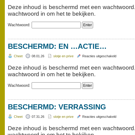
Beschermd:
Hieperdepie
Deze inhoud is beschermd met een wachtwoord. 
wachtwoord in om het te bekijken.
Wachtwoord:
BESCHERMD: EN …ACTIE…
voor
Cheet
08.01.26
slotje en prive
Reacties uitgeschakeld
Beschermd:
en
Deze inhoud is beschermd met een wachtwoord. 
…
wachtwoord in om het te bekijken.
actie…
Wachtwoord:
BESCHERMD: VERRASSING
voor
Cheet
07.31.26
slotje en prive
Reacties uitgeschakeld
Beschermd:
verrassing
Deze inhoud is beschermd met een wachtwoord. 
wachtwoord in om het te bekijken.