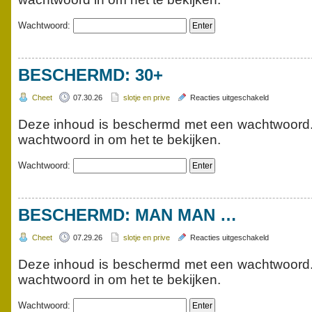
Wachtwoord:
BESCHERMD: 30+
voor
Cheet
07.30.26
slotje en prive
Reacties uitgeschakeld
Beschermd:
30+
Deze inhoud is beschermd met een wachtwoord. 
wachtwoord in om het te bekijken.
Wachtwoord:
BESCHERMD: MAN MAN …
voor
Cheet
07.29.26
slotje en prive
Reacties uitgeschakeld
Beschermd:
man
Deze inhoud is beschermd met een wachtwoord. 
man
wachtwoord in om het te bekijken.
…
Wachtwoord: