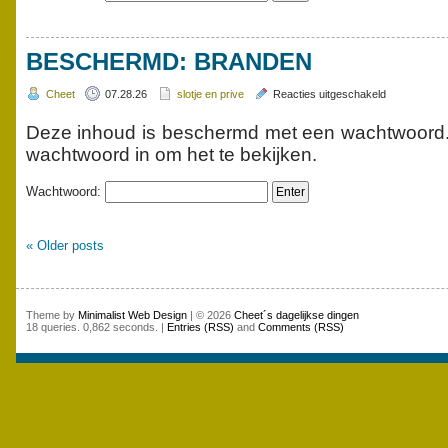
BESCHERMD: BRANDEN
voor
Cheet
07.28.26
slotje en prive
Reacties uitgeschakeld
Beschermd:
branden
Deze inhoud is beschermd met een wachtwoord. 
wachtwoord in om het te bekijken.
Wachtwoord:
« Older posts
Theme by
Minimalist Web Design
| © 2026
Cheet´s dagelijkse dingen
18 queries. 0,862 seconds. |
Entries (RSS)
and
Comments (RSS)