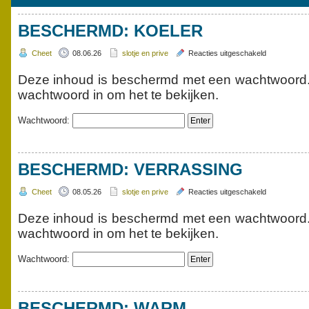
BESCHERMD: KOELER
voor
Cheet
08.06.26
slotje en prive
Reacties uitgeschakeld
Beschermd:
koeler
Deze inhoud is beschermd met een wachtwoord. 
wachtwoord in om het te bekijken.
Wachtwoord:
BESCHERMD: VERRASSING
voor
Cheet
08.05.26
slotje en prive
Reacties uitgeschakeld
Beschermd:
verrassing
Deze inhoud is beschermd met een wachtwoord. 
wachtwoord in om het te bekijken.
Wachtwoord:
BESCHERMD: WARM